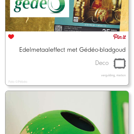
Edelmetaaleffect met Gédéo-bladgoud
Deco
vergulding, mixtion
Foto ©Pébéo