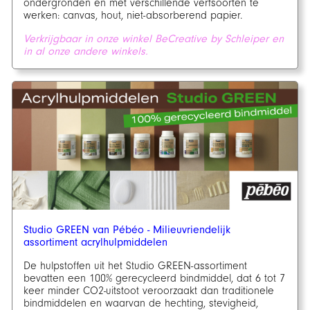
ondergronden en met verschillende verfsoorten te
werken: canvas, hout, niet-absorberend papier.
Verkrijgbaar in onze winkel BeCreative by Schleiper en
in al onze andere winkels.
Studio GREEN van Pébéo - Milieuvriendelijk
assortiment acrylhulpmiddelen
De hulpstoffen uit het Studio GREEN-assortiment
bevatten een 100% gerecycleerd bindmiddel, dat 6 tot 7
keer minder CO2-uitstoot veroorzaakt dan traditionele
bindmiddelen en waarvan de hechting, stevigheid,