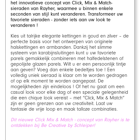
het innovatieve concept van Click, Mix & Match-
sieraden van Rayher, waarmee u binnen enkele
seconden van stijl kunt veranderen. Transformeer uw
favoriete sieraden - zonder iets aan uw look te
veranderen !
Kies uit talrijke elegante kettingen in goud en zilver – de
perfecte basis voor het ontwerpen van originele
halskettingen en armbanden. Dankzij het slimme
systeem van karabijnsluitingen kunt u uw favoriete
parels gemakkelijk combineren met halfedelstenen of
gepolijste glazen parels. Wilt u er een persoonlijk tintje
aan geven? Voeg dan enkele bedeltjes toe ! Een
volledig uniek sieraad is klaar om te worden gedragen
of op elk moment te worden aangepast. De
mogelijkheden zijn eindeloos ! Of het nu gaat om een
casual look voor elke dag of een speciale gelegenheid
die een chique look vereist – met “Click, Mix & Match”
zijn er geen grenzen aan uw creativiteit. Laat uw
fantasie de vrije loop en maak talloze combinaties.
Dit nieuwe Click Mix & Match - concept van Rayher is te
ontdekken bij Be Creative by Schleiper!