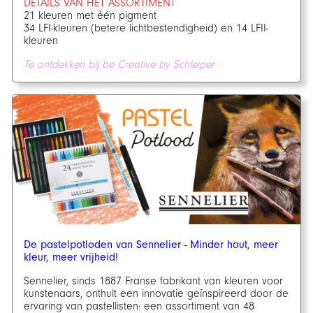
DETAILS VAN HET ASSORTIMENT
21 kleuren met één pigment
34 LFI-kleuren (betere lichtbestendigheid) en 14 LFII-
kleuren
Te ontdekken bij be Creative by Schleiper
De pastelpotloden van Sennelier - Minder hout, meer
kleur, meer vrijheid!
Sennelier, sinds 1887 Franse fabrikant van kleuren voor
kunstenaars, onthult een innovatie geïnspireerd door de
ervaring van pastellisten: een assortiment van 48