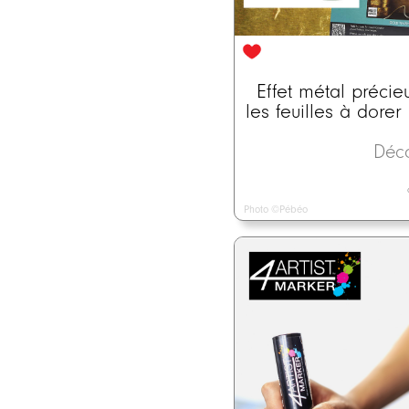
Effet métal précie
les feuilles à dore
Déc
Photo ©Pébéo