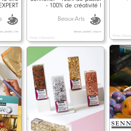
- 100% de créativité !
 EXPERT
Beaux-Arts
ts
dessin, pastel, crayon
in, pastel, cire
Photo ©Senn
Photo ©Sennelier