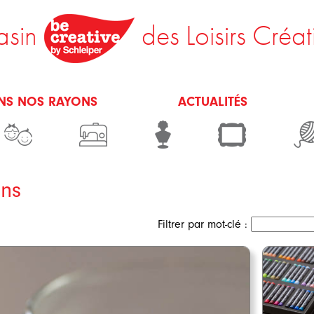
sin
des Loisirs Créat
NS NOS RAYONS
ACTUALITÉS
ns
Filtrer par mot-clé :