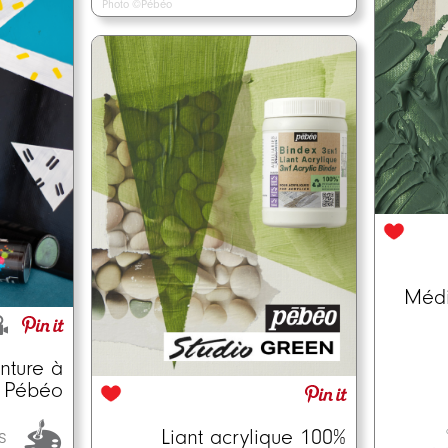
Photo ©Pébéo
Médi
nture à
r Pébéo
Liant acrylique 100%
ts