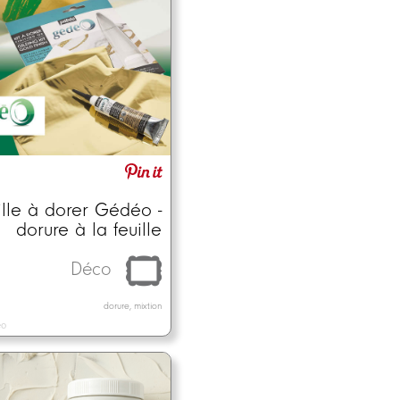
ille à dorer Gédéo -
dorure à la feuille
Déco
dorure, mixtion
éo