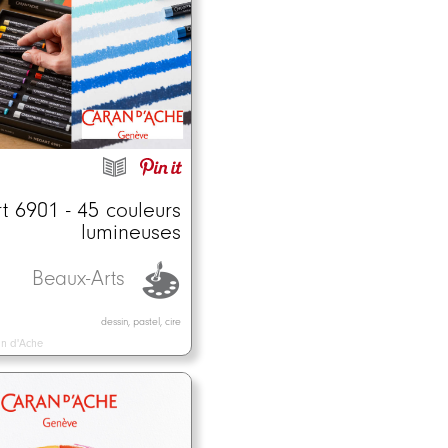
 6901 - 45 couleurs
lumineuses
Beaux-Arts
dessin, pastel, cire
n d'Ache