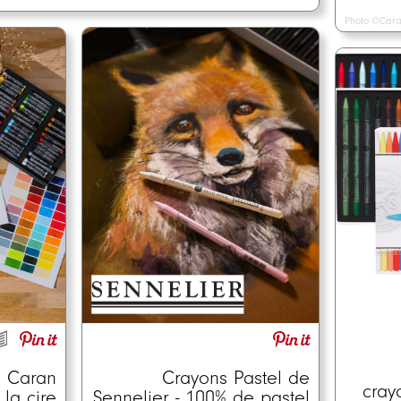
Photo ©Cara
Crayons Pastel de
e Caran
cray
Sennelier - 100% de pastel
 la cire