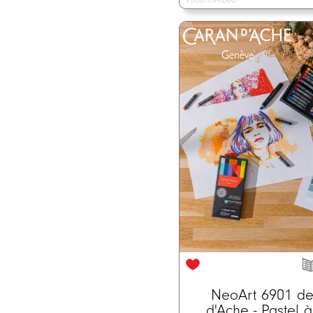
Photo ©Pébéo
NeoArt 6901 d
d'Ache - Pastel à