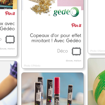
ux avec
r Gédéo
Copeaux d'or pour effet
o
miroitant ! Avec Gédéo
dorure, mixtion
Déco
Photo ©Senn
dorure, mixtion
Photo ©Pébéo