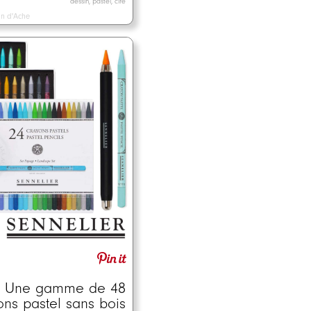
dessin, pastel, cire
n d'Ache
Une gamme de 48
ons pastel sans bois