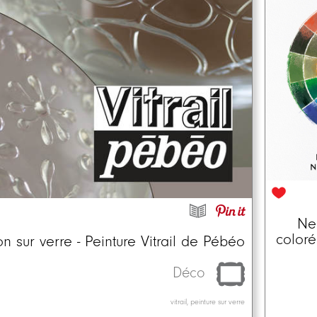
Neo
coloré
n sur verre - Peinture Vitrail de Pébéo
Déco
vitrail, peinture sur verre