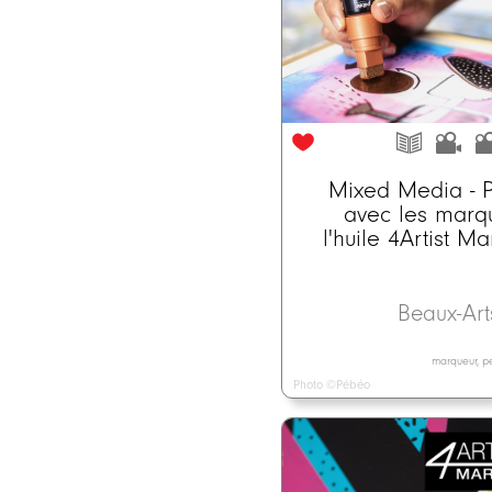
Mixed Media - P
avec les marq
l'huile 4Artist M
Beaux-Ar
marqueur, pei
Photo ©Pébéo