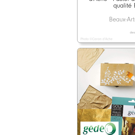
qualité
Beaux-Ar
dess
Photo ©Caran d'Ache