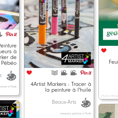
einture
ueurs à
arker de
Feu
Pébéo
ts
4Artist Markers : Tracer à
nture à l'huile
la peinture à l'huile
Photo ©Péb
Beaux-Arts
marqueur, peinture à l'huile