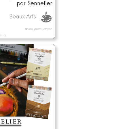
par Sennelier
Beaux-Arts
dessin, pastel, crayon
elier