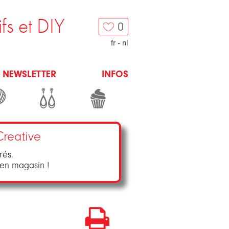
ifs et DIY
0
fr
-
nl
NEWSLETTER
INFOS
Creative
rés.
 en magasin !