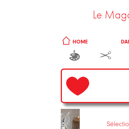
Le Maga
DA
HOME
Sélectio