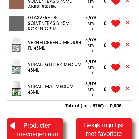
SOLVENTBASIS 45ML
0
BTW
AMBERBRUIN
incl.
GLASVERF OP
5,97€
SOLVENTBASIS 45ML
0
BTW
ROKEN GRIJS
incl.
5,97€
VERHELDEREND MEDIUM
0
BTW
FL 45ML
incl.
5,97€
VITRAIL GLITTER MEDIUM
0
BTW
45ML
incl.
5,97€
VITRAIL MAT MEDIUM
0
BTW
45ML
incl.
Totaal (incl. BTW) :
0,00€
Bekijk mijn lijst
Producten
met favoriete
toevoegen aan