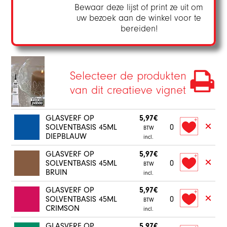
Bewaar deze lijst of print ze uit om
uw bezoek aan de winkel voor te
bereiden!
Selecteer de produkten
van dit creatieve vignet
GLASVERF OP
5,97€
SOLVENTBASIS 45ML
0
BTW
DIEPBLAUW
incl.
GLASVERF OP
5,97€
SOLVENTBASIS 45ML
0
BTW
BRUIN
incl.
GLASVERF OP
5,97€
SOLVENTBASIS 45ML
0
BTW
CRIMSON
incl.
GLASVERF OP
5,97€