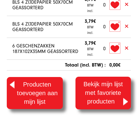
BLS 4 ZIJDEPAPIER 50X70CM
0
BTW
GEASSORTERD
incl.
3,79€
BLS 4 ZIJDEPAPIER 50X70CM
0
BTW
GEASSORTERD
incl.
3,79€
6 GESCHENZAKKEN
0
BTW
187X102X35MM GEASSORTERD
incl.
Totaal (incl. BTW) :
0,00€
Bekijk mijn lijst
Producten
met favoriete
toevoegen aan
producten
mijn lijst