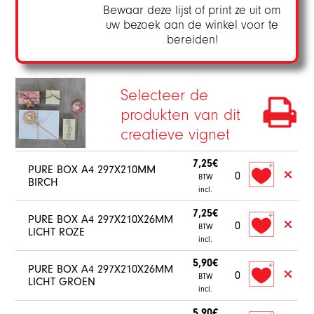
Bewaar deze lijst of print ze uit om
uw bezoek aan de winkel voor te
bereiden!
Selecteer de
produkten van dit
creatieve vignet
7,25€
PURE BOX A4 297X210MM
0
BTW
BIRCH
incl.
7,25€
PURE BOX A4 297X210X26MM
0
BTW
LICHT ROZE
incl.
5,90€
PURE BOX A4 297X210X26MM
0
BTW
LICHT GROEN
incl.
5,90€