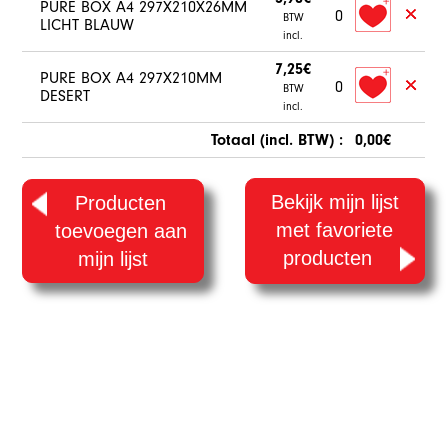
PURE BOX A4 297X210X26MM
0
BTW
LICHT BLAUW
incl.
7,25€
PURE BOX A4 297X210MM
0
BTW
DESERT
incl.
Totaal (incl. BTW) :
0,00€
Bekijk mijn lijst
Producten
met favoriete
toevoegen aan
producten
mijn lijst