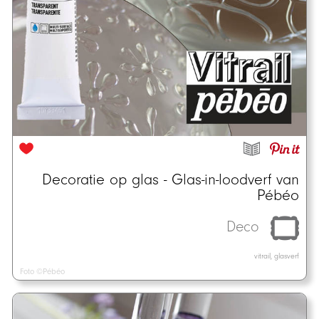
Decoratie op glas - Glas-in-loodverf van
Pébéo
Deco
vitrail, glasverf
Foto ©Pébéo