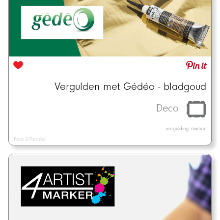
Vergulden met Gédéo - bladgoud
Deco
vergulding, mixtion
Foto ©Pébéo