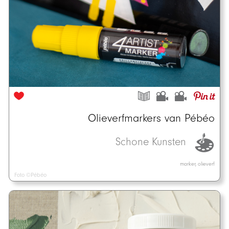
Olieverfmarkers van Pébéo
Schone Kunsten
marker, olieverf
Foto ©Pébéo