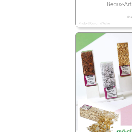
Beaux-Ar
dess
Photo ©Caran d'Ache