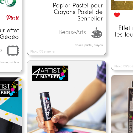
Papier Pastel pour
Crayons Pastel de
Sennelier
Effet
r effet
Beaux-Arts
les fe
c Gédéo
dessin, pastel, crayon
o
Photo ©Sennelier
dorure, mixtion
Photo ©Péb