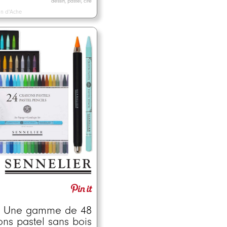
dessin, pastel, cire
n d'Ache
Une gamme de 48
ons pastel sans bois