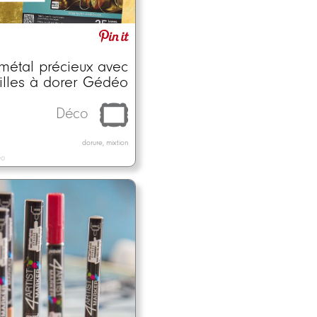
 métal précieux avec
uilles à dorer Gédéo
Déco
dorure, mixtion
éo