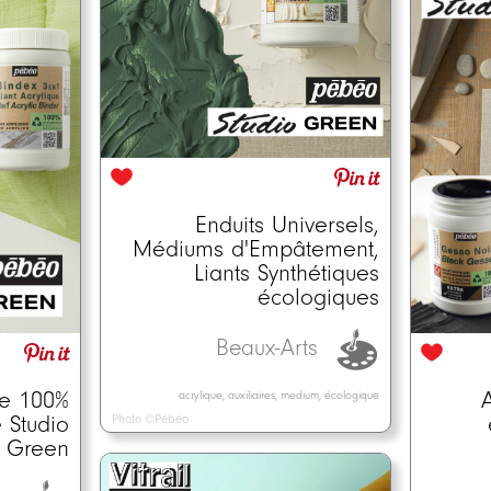
Enduits Universels,
Médiums d'Empâtement,
Liants Synthétiques
écologiques
Beaux-Arts
A
ue 100%
acrylique, auxiliaires, medium, écologique
 Studio
Photo ©Pébéo
Green