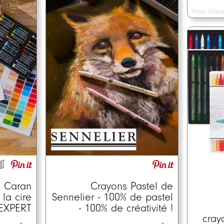
Photo ©Cara
Crayons Pastel de
e Caran
Sennelier - 100% de pastel
 la cire
- 100% de créativité !
 EXPERT
cray