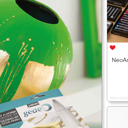
NeoArt
Photo ©Cara