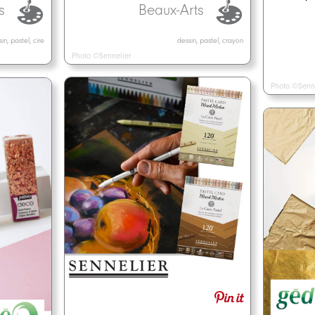
Beaux-Arts
ts
dessin, pastel, crayon
in, pastel, cire
Photo ©Sennelier
Photo ©Senn