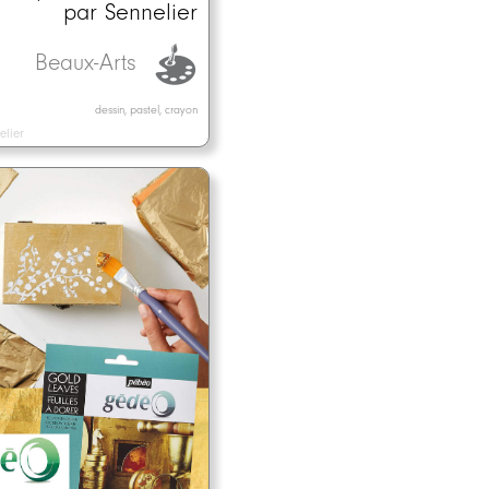
par Sennelier
Beaux-Arts
dessin, pastel, crayon
elier