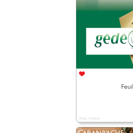
Feui
Photo ©Pébéo