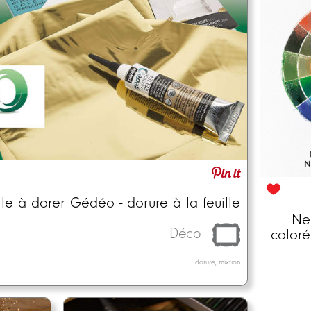
lle à dorer Gédéo - dorure à la feuille
Neo
Déco
coloré
dorure, mixtion