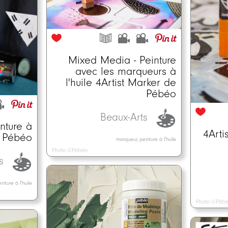
Mixed Media - Peinture
avec les marqueurs à
l'huile 4Artist Marker de
Pébéo
Beaux-Arts
nture à
4Arti
r Pébéo
marqueur, peinture à l'huile
Photo ©Pébéo
ts
nture à l'huile
Photo ©Péb