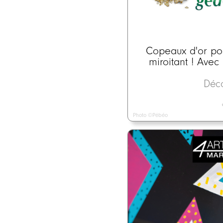
Copeaux d'or pou
miroitant ! Ave
Déc
Photo ©Pébéo