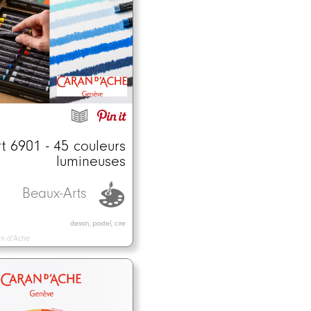
 6901 - 45 couleurs
lumineuses
Beaux-Arts
dessin, pastel, cire
n d'Ache