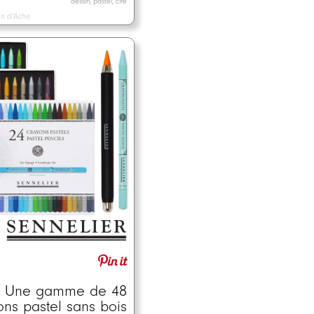
dessin, pastel, cire
n d'Ache
Une gamme de 48
ons pastel sans bois