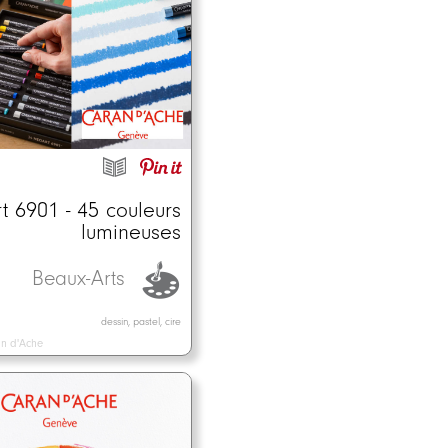
 6901 - 45 couleurs
lumineuses
Beaux-Arts
dessin, pastel, cire
n d'Ache