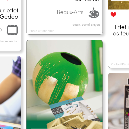
r effet
Beaux-Arts
c Gédéo
dessin, pastel, crayon
Effet
o
Photo ©Sennelier
les fe
dorure, mixtion
Photo ©Péb