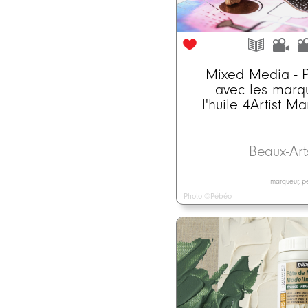
Mixed Media - P
avec les marq
l'huile 4Artist M
Beaux-Ar
marqueur, pei
Photo ©Pébéo