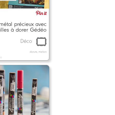
 métal précieux avec
uilles à dorer Gédéo
Déco
dorure, mixtion
éo