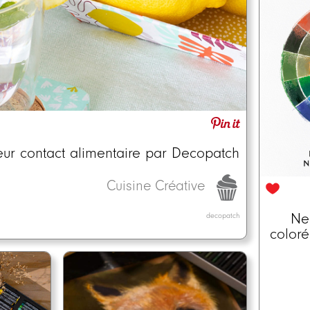
ateur contact alimentaire par Decopatch
Cuisine Créative
Neo
decopatch
coloré