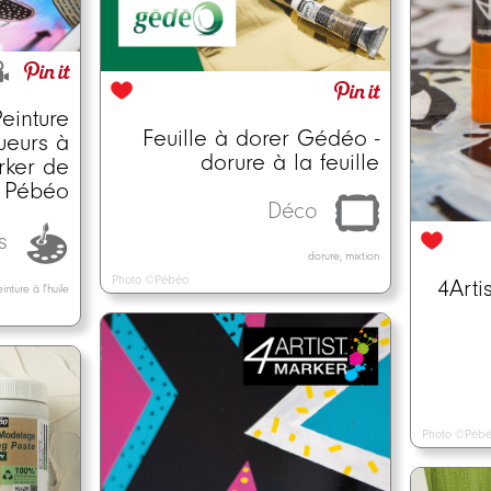
einture
Feuille à dorer Gédéo -
ueurs à
dorure à la feuille
arker de
Pébéo
Déco
ts
dorure, mixtion
Photo ©Pébéo
4Arti
nture à l'huile
Photo ©Péb