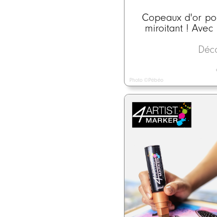
Copeaux d'or pou
miroitant ! Ave
Déc
Photo ©Pébéo