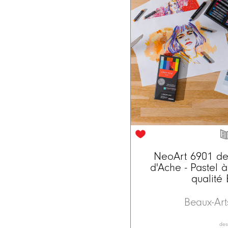
NeoArt 6901 d
d'Ache - Pastel à
qualité
Beaux-Ar
dess