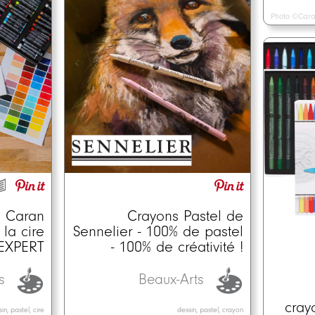
Photo ©Cara
Crayons Pastel de
e Caran
Sennelier - 100% de pastel
 la cire
- 100% de créativité !
 EXPERT
Beaux-Arts
ts
cray
dessin, pastel, crayon
in, pastel, cire