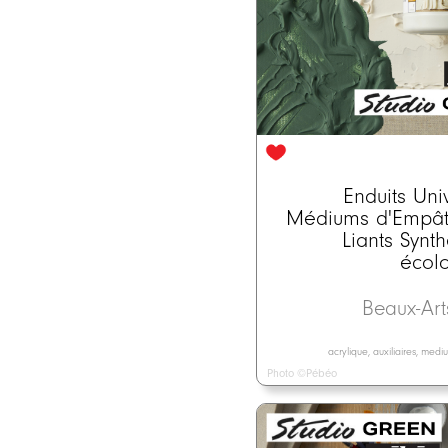
Enduits Uni
Médiums d'Empât
Liants Synt
écol
Beaux-Ar
acrylique, auxiliaires, med
Photo ©Pébéo