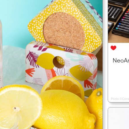
NeoArt
Photo ©Cara