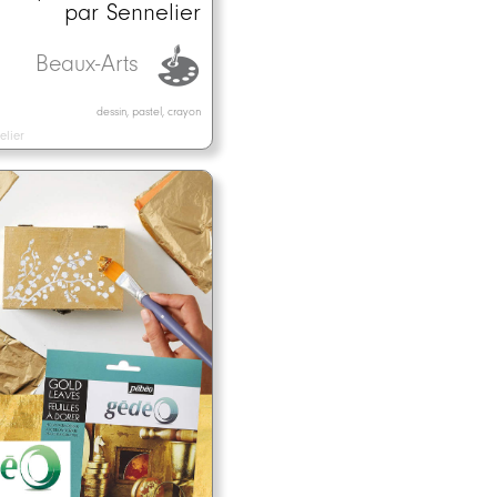
par Sennelier
Beaux-Arts
dessin, pastel, crayon
elier