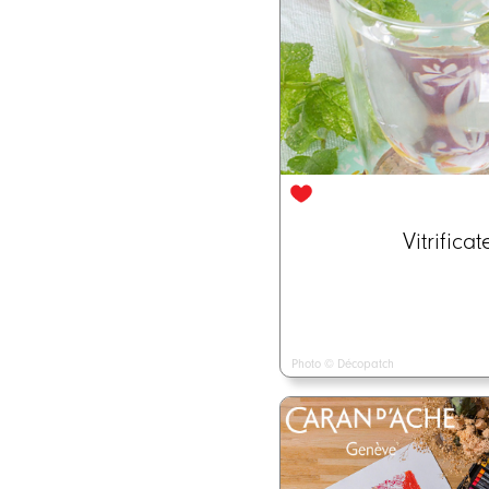
Vitrific
Photo © Décopatch