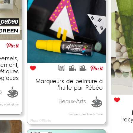
versels,
ement,
hétiques
ogiques
Marqueurs de peinture à
l'huile par Pébéo
ts
Beaux-Arts
ium, écologique
marqueur, peinture à l'huile
rec
Photo ©Pébéo