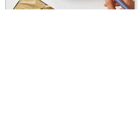
Effet métal précieux avec les feuilles à
dorer Gédéo
Déco