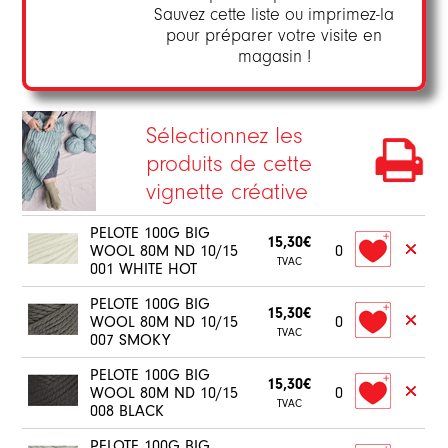
Sauvez cette liste ou imprimez-la
pour préparer votre visite en
magasin !
Sélectionnez les
produits de cette
vignette créative
PELOTE 100G BIG
15,30€
WOOL 80M ND 10/15
0
TVAC
001 WHITE HOT
PELOTE 100G BIG
15,30€
WOOL 80M ND 10/15
0
TVAC
007 SMOKY
PELOTE 100G BIG
15,30€
WOOL 80M ND 10/15
0
TVAC
008 BLACK
PELOTE 100G BIG