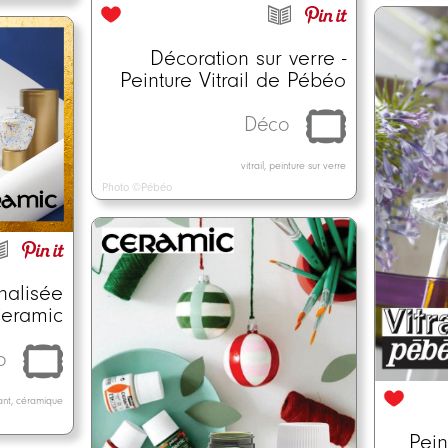
Décoration sur verre -
Peinture Vitrail de Pébéo
Déco
vitrail, peinture sur verre
Photo ©Pébéo
nalisée
eramic
o
vant, céramique
Pein