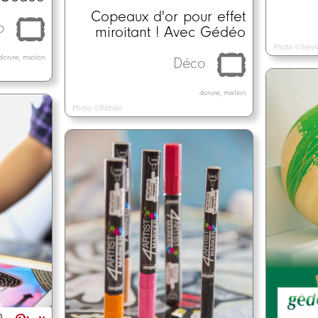
Copeaux d'or pour effet
o
miroitant ! Avec Gédéo
Photo ©Senn
dorure, mixtion
Déco
dorure, mixtion
Photo ©Pébéo