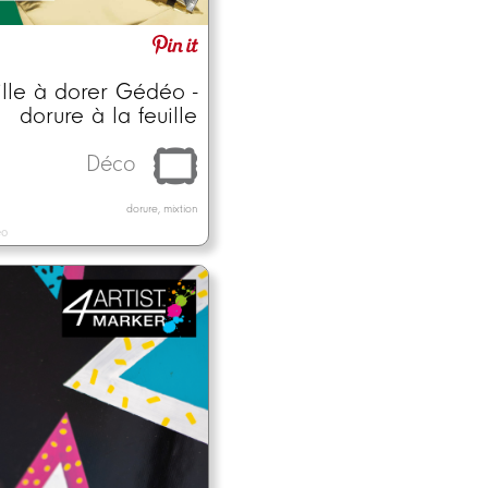
ille à dorer Gédéo -
dorure à la feuille
Déco
dorure, mixtion
éo