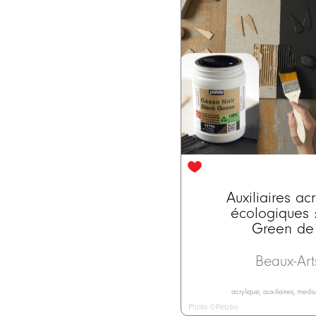
Auxiliaires ac
écologiques :
Green de
Beaux-Ar
acrylique, auxiliaires, med
Photo ©Pébéo