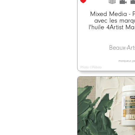
Mixed Media - P
avec les marq
l'huile 4Artist M
Beaux-Ar
marqueur, pei
Photo ©Pébéo