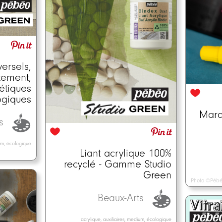
versels,
ement,
hétiques
ogiques
Marq
ts
ium, écologique
Liant acrylique 100%
recyclé - Gamme Studio
Green
Photo ©Péb
Beaux-Arts
acrylique, auxiliaires, medium, écologique