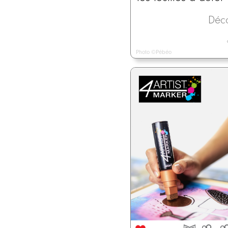
Déc
Photo ©Pébéo