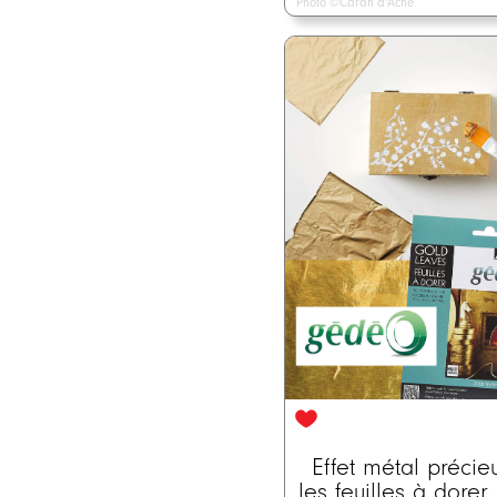
Photo ©Caran d'Ache
Effet métal précie
les feuilles à dore