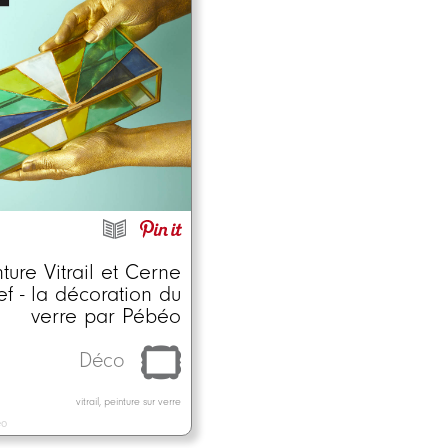
ture Vitrail et Cerne
ef - la décoration du
verre par Pébéo
Déco
vitrail, peinture sur verre
éo