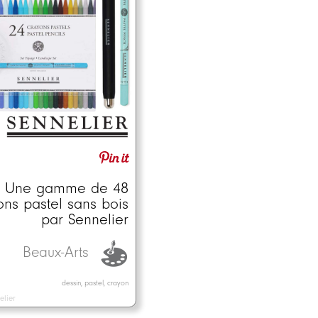
Une gamme de 48
ons pastel sans bois
par Sennelier
Beaux-Arts
dessin, pastel, crayon
elier