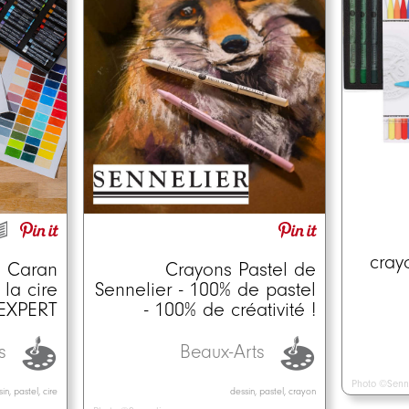
cray
Crayons Pastel de
e Caran
Sennelier - 100% de pastel
 la cire
- 100% de créativité !
 EXPERT
Beaux-Arts
ts
Photo ©Senn
dessin, pastel, crayon
in, pastel, cire