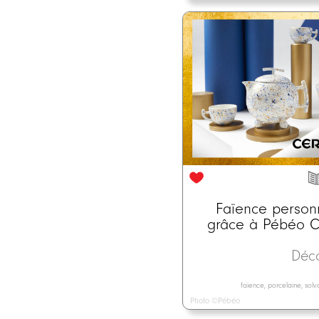
Faïence person
grâce à Pébéo C
Déc
faïence, porcelaine, sol
Photo ©Pébéo