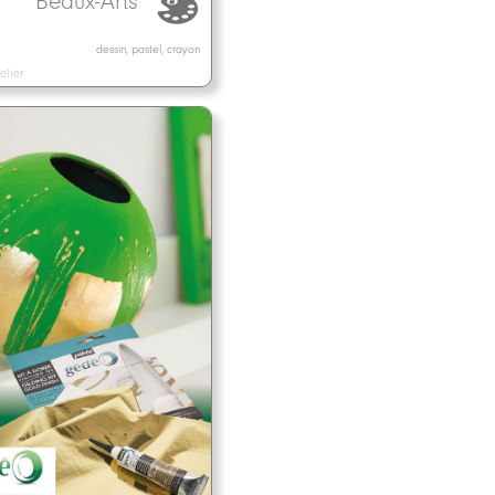
Beaux-Arts
dessin, pastel, crayon
elier