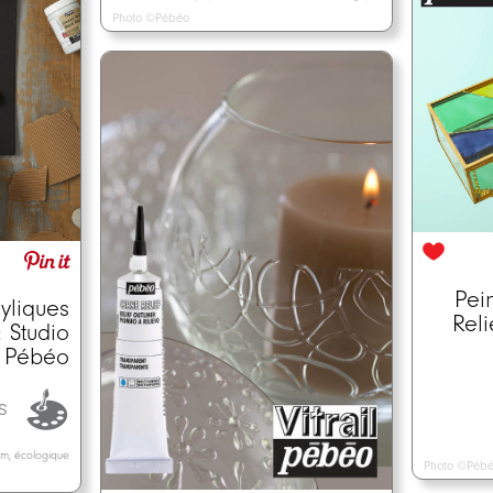
Photo ©Pébéo
Pein
ryliques
Reli
 Studio
 Pébéo
ts
ium, écologique
Photo ©Péb