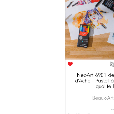
NeoArt 6901 d
d'Ache - Pastel à
qualité
Beaux-Ar
dess