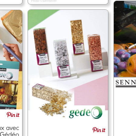
Photo ©Sennelier
ux avec
r Gédéo