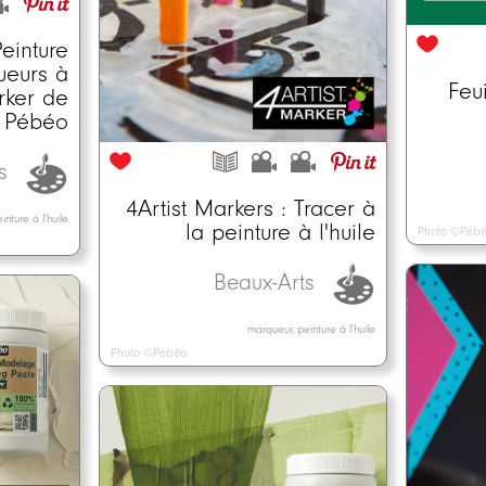
einture
ueurs à
Feu
arker de
Pébéo
ts
4Artist Markers : Tracer à
nture à l'huile
la peinture à l'huile
Photo ©Péb
Beaux-Arts
marqueur, peinture à l'huile
Photo ©Pébéo