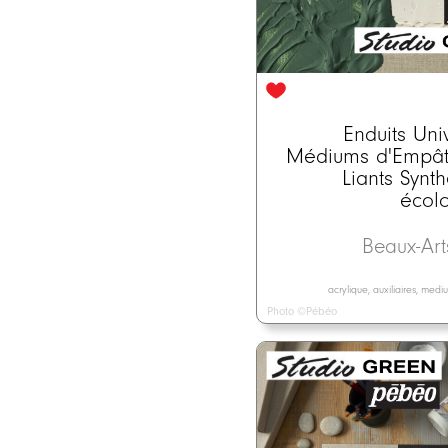
Enduits Uni
Médiums d'Empât
Liants Synt
écol
Beaux-Ar
acrylique, auxiliaires, med
Photo ©Pébéo