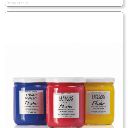
Photo ©Pébéo